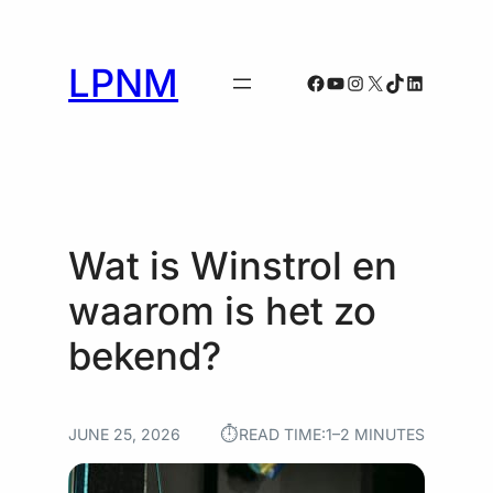
Skip
Skip
to
to
content
content
LPNM
Facebook
YouTube
Instagram
X
TikTok
LinkedIn
Wat is Winstrol en
waarom is het zo
bekend?
⏱︎
JUNE 25, 2026
READ TIME:
1–2 MINUTES